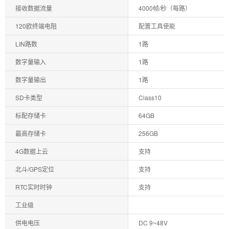
接收数据流量
4000帧/秒（每路）
120欧终端电阻
配置工具使能
LIN路数
1路
数字量输入
1路
数字量输出
1路
SD卡类型
Class10
标配存储卡
64G
B
最高存储卡
256G
B
4G数据上云
支持
北斗/GPS定位
支持
RTC实时时钟
支持
工业级
供电电压
DC 9~48V