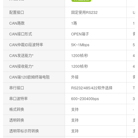
配置接口
固定使用RS232
UA
CAN路数
1路
1
CAN接口形式
OPEN端子
需
CAN仲裁ID段波特率
5K~1Mbps
5K
CAN发送能力*
1200帧/秒
40
CAN接收能力*
1200帧/秒
40
CAN端120欧姆终端电阻
外接
需
串行接口
RS232/485/422软件选择
TT
串口波特率
600~230400bps
30
格式转换
支持
-
透明转换
支持
支
透明带标示符转换
支持
支