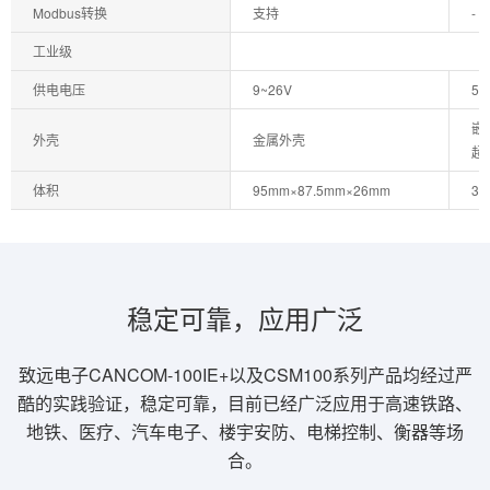
Modbus转换
支持
-
工业级
供电电压
9~26V
5V
嵌
外壳
金属外壳
超
体积
95mm×87.5mm×26mm
31
稳定可靠，应用广泛
致远电子CANCOM-100IE+以及CSM100系列产品均经过严
酷的实践验证，稳定可靠，目前已经广泛应用于高速铁路、
地铁、医疗、汽车电子、楼宇安防、电梯控制、衡器等场
合。