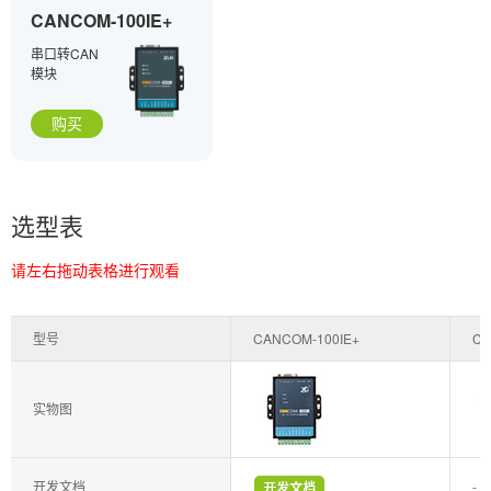
CANCOM-100IE+
串口转CAN
模块
购买
选型表
请左右拖动表格进行观看
型号
CANCOM-100IE+
CS
实物图
开发文档
-