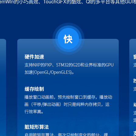
具emWin的小巧高效、TouchGFX的酷炫、Qt的多平台等其他GU