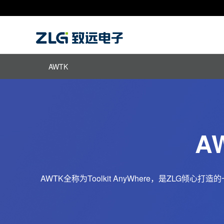
AWTK
A
AWTK全称为Toolkit AnyWhere，是ZL